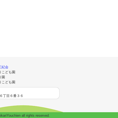
正紀会
りこども園
り園
りこども園
水町６丁目６番３６
en all rights reserved.