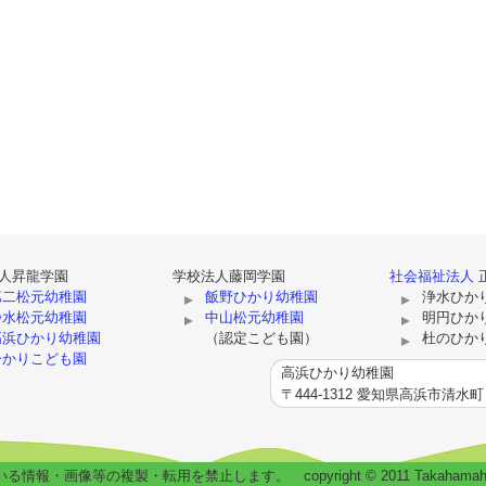
人昇龍学園
学校法人藤岡学園
社会福祉法人 
第二松元幼稚園
飯野ひかり幼稚園
浄水ひか
浄水松元幼稚園
中山松元幼稚園
明円ひか
高浜ひかり幼稚園
（認定こども園）
杜のひか
ひかりこども園
高浜ひかり幼稚園
〒444-1312 愛知県高浜市清
等の複製・転用を禁止します。 copyright © 2011 TakahamahikariYouchi