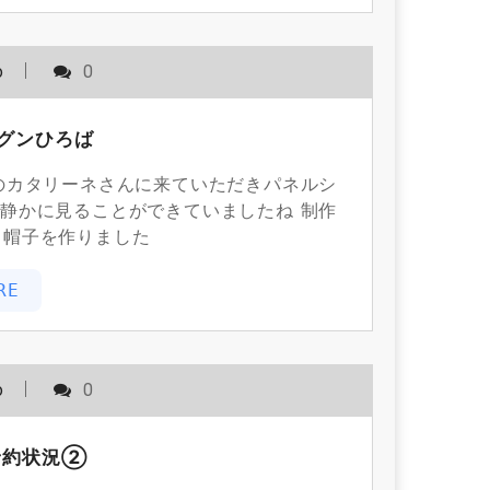
o
0
グンひろば
タリーネさんに来ていただきパネルシ
静かに見ることができていましたね 制作
と帽子を作りました
RE
o
0
予約状況②