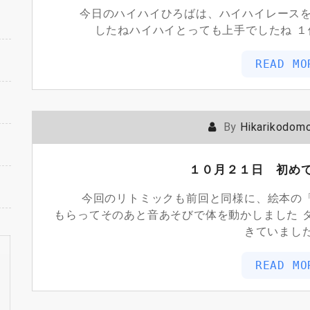
今日のハイハイひろばは、ハイハイレースを行
したねハイハイとっても上手でしたね 
READ MO
By
Hikarikodom
１０月２１日 初め
今回のリトミックも前回と同様に、絵本の「
もらってそのあと音あそびで体を動かしました 
きていまし
READ MO