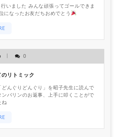
いました みんな頑張ってゴールできま
１位になったお友だちおめでとう
RE
o
0
てのリトミック
どんぐりどんぐり」を昭子先生に読んで
タンバリンのお返事、上手に叩くことがで
たね
RE