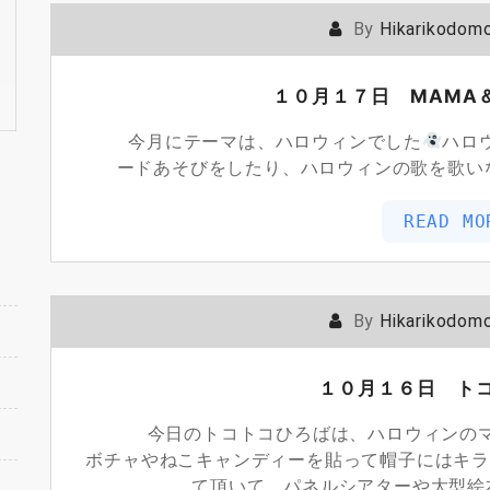
By
Hikarikodom
１０月１７日 MAMA＆KI
今月にテーマは、ハロウィンでした
ハロ
ードあそびをしたり、ハロウィンの歌を歌い
READ MO
By
Hikarikodom
１０月１６日 ト
今日のトコトコひろばは、ハロウィンのマン
ボチャやねこキャンディーを貼って帽子にはキラ
て頂いて、パネルシアターや大型絵