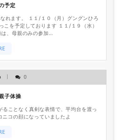
の予定
になれます。 １１/１０（月）グングンひろ
っこを予定しております １１/１９（水）
操は、母親のみの参加…
RE
o
0
親子体操
ることなく真剣な表情で、平均台を渡っ
ニコニコの顔になっていましたよ
RE