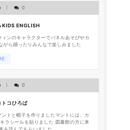
o
0
DS ENGLISH
ウィンのキャラクターでパネルあそびやカ
ながら踊ったりみんなで楽しみました
RE
o
0
コトコひろば
トと帽子を作りましたマントには、カ
キラシールを貼りました 図書館の方に来
本を読んでもらいました。…