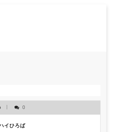
o
0
イハイひろば