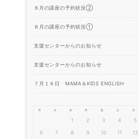
８月の講座の予約状況②
８月の講座の予約状況①
支援センターからのお知らせ
支援センターからのお知らせ
７月１６日 MAMA＆KIDS ENGLISH
月
火
水
木
金
土
日
1
2
3
4
5
6
7
8
9
10
11
12