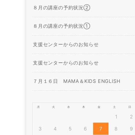
８月の講座の予約状況②
８月の講座の予約状況①
支援センターからのお知らせ
支援センターからのお知らせ
７月１６日 MAMA＆KIDS ENGLISH
月
火
水
木
金
土
日
1
2
3
4
5
6
7
8
9