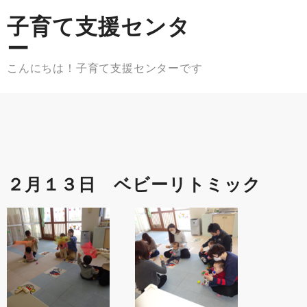
Skip
子育て支援センタ
to
content
ー
こんにちは！子育て支援センターです
２月１３日 ベビーリトミック