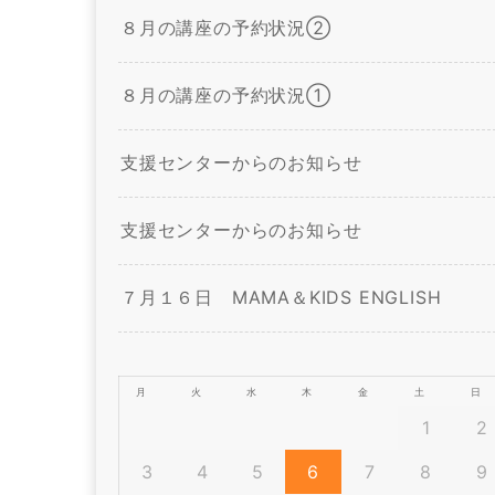
８月の講座の予約状況②
８月の講座の予約状況①
支援センターからのお知らせ
支援センターからのお知らせ
７月１６日 MAMA＆KIDS ENGLISH
月
火
水
木
金
土
日
1
2
3
4
5
6
7
8
9