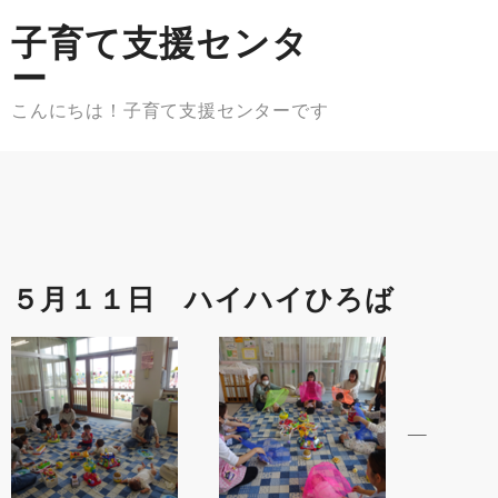
Skip
子育て支援センタ
to
content
ー
こんにちは！子育て支援センターです
５月１１日 ハイハイひろば