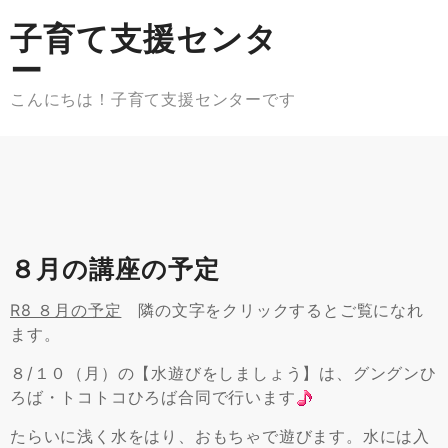
Skip
子育て支援センタ
to
content
ー
こんにちは！子育て支援センターです
８月の講座の予定
R8 ８月の予定
隣の文字をクリックするとご覧になれ
ます。
８/１０（月）の【水遊びをしましょう】は、グングンひ
ろば・トコトコひろば合同で行います
たらいに浅く水をはり、おもちゃで遊びます。水には入