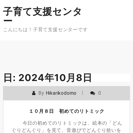
Skip
子育て支援センタ
to
content
ー
こんにちは！子育て支援センターです
日:
2024年10月8日
By
Hikarikodomo
0
１０月８日 初めてのリトミック
今日の初めてのリトミックは、絵本の「どん
ぐりどんぐり」を見て、音遊びでどんぐり拾いを