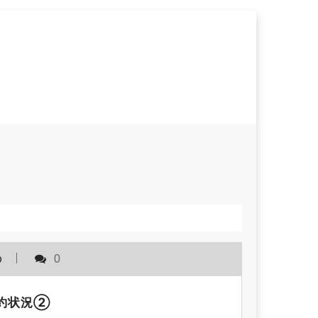
o
0
約状況②