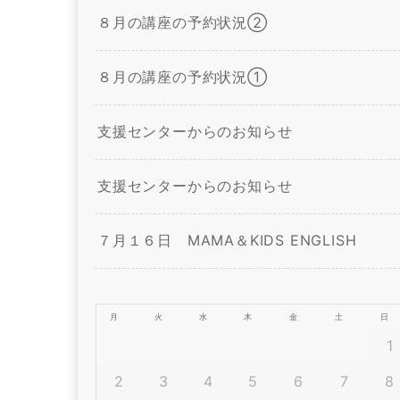
８月の講座の予約状況②
８月の講座の予約状況①
支援センターからのお知らせ
支援センターからのお知らせ
７月１６日 MAMA＆KIDS ENGLISH
月
火
水
木
金
土
日
1
2
3
4
5
6
7
8