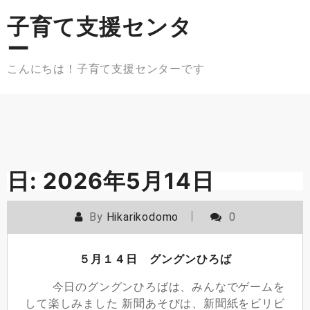
Skip
子育て支援センタ
to
content
ー
こんにちは！子育て支援センターです
日:
2026年5月14日
By
Hikarikodomo
0
５月１４日 グングンひろば
今日のグングンひろばは、みんなでゲームを
して楽しみました 新聞あそびは、新聞紙をビリビ