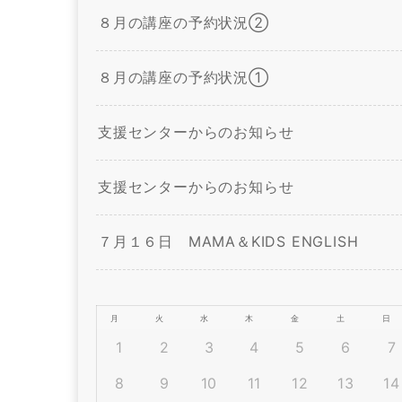
８月の講座の予約状況②
８月の講座の予約状況①
支援センターからのお知らせ
支援センターからのお知らせ
７月１６日 MAMA＆KIDS ENGLISH
月
火
水
木
金
土
日
1
2
3
4
5
6
7
8
9
10
11
12
13
14