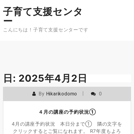
Skip
子育て支援センタ
to
content
ー
こんにちは！子育て支援センターです
日:
2025年4月2日
By
Hikarikodomo
0
４月の講座の予約状況①
4月の講座予約状況 本日分まで① 隣の文字を
クリックするとご覧になれます。 R7年度もよろ