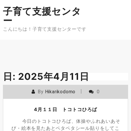
Skip
子育て支援センタ
to
content
ー
こんにちは！子育て支援センターです
日:
2025年4月11日
By
Hikarikodomo
0
4月１１日 トコトコひろば
今日のトコトコひろば、体操やふれあいあそ
び・絵本を見たあとペタペタシール貼りをしてこ